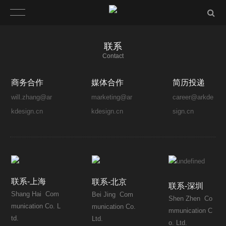
联系
Contact
商务合作
媒体合作
简历投递
will.zhang@ar
marketing@ar
career@arkde
kdesign.cn
kdesign.cn
sign.cn
联系-上海
联系-北京
联系-深圳
Shang Hai Com
Bei Jing Com
Shen Zhen Co
munication Co. L
munication Co.
mmunication C
td.
Ltd.
o. Ltd.