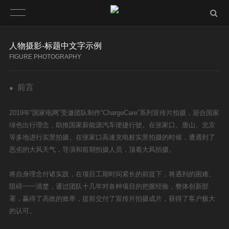
人物摄影-标题中文字示例
FIGURE PHOTOGRAPHY
前言
●
2019年“国家电网”受邀团队制作“ChargeCare”系列宣传片拍摄，迎合国家
绿色出行理念，助推国家新能源汽车便捷行驶。在张家口、唐山、北京
等多地进行实景拍摄。在张家口高速充电桩实景拍摄的时候，遭遇到了
恶劣的大风天气，导演和前期拍摄人员，顶着大风拍摄。
将自身理念付诸实践，在项目工期时间紧长的前提下，将遇到的困难、
阻碍一一清楚，通过团队十几年对各种项目的把握经验，整体创新部
署，赢得了高效的效率，提前交付了宣传片拍摄成片，获得了客户极大
的认可。